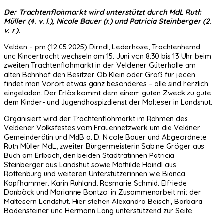
Der Trachtenflohmarkt wird unterstützt durch MdL Ruth
Müller (4. v. l.), Nicole Bauer (r.) und Patricia Steinberger (2.
v. r.).
Velden – pm (12.05.2025) Dirndl, Lederhose, Trachtenhemd
und Kindertracht wechseln am 15. Juni von 8:30 bis 13 Uhr beim
zweiten Trachtenflohmarkt in der Veldener Güterhalle am
alten Bahnhof den Besitzer. Ob Klein oder Groß für jeden
findet man Vorort etwas ganz besonderes – alle sind herzlich
eingeladen. Der Erlös kommt dem einem guten Zweck zu gute:
dem Kinder- und Jugendhospizdienst der Malteser in Landshut.
Organisiert wird der Trachtenflohmarkt im Rahmen des
Veldener Volksfestes vom Frauennetzwerk um die Veldner
Gemeinderätin und MdB a. D. Nicole Bauer und Abgeordnete
Ruth Müller MdL, zweiter Bürgermeisterin Sabine Gröger aus
Buch am Erlbach, den beiden Stadträtinnen Patricia
Steinberger aus Landshut sowie Mathilde Haindl aus
Rottenburg und weiteren Unterstützerinnen wie Bianca
Kapfhammer, Karin Ruhland, Rosmarie Schmid, Elfriede
Danböck und Marianne Bontzol in Zusammenarbeit mit den
Maltesern Landshut. Hier stehen Alexandra Beischl, Barbara
Bodensteiner und Hermann Lang unterstützend zur Seite.