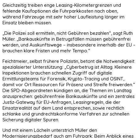
Gleichzeitig treiben enge Leasing-Kilometergrenzen und
fehlende Kaufoptionen die Fuhrparkkosten nach oben,
während Fahrzeuge mit sehr hoher Laufleistung länger im
Einsatz bleiben müssen.
„Die Polizei soll ermitteln, nicht Gebühren bezahlen“, sagt Ruth
Müller. „Bankauskünfte in Betrugsfällen müssen gebührenfrei
werden, und Auskunftswege – insbesondere innerhalb der EU –
brauchen klare Fristen und mehr Tempo.“
Feichtmeier, selbst frühere Polizistin, betont die Notwendigkeit
spezialisierter Unterstützung: „Cyberbetrug ist Alltag. Kleinere
Inspektionen brauchen schnellen Zugriff auf digitale
Ermittlungsteams für Forensik, Krypto-Tracing und OSINT,
damit vor Ort Ressourcen für Präsenz und Streife freiwerden.“
Die SPD-Abgeordneten kündigen an, die Themen im Landtag
anzusprechen: gebührenfreie Bankauskünfte und ein zentrales
Justiz-Gateway für EU-Anfragen, Leasingregeln, die der
Einsatzrealität auf dem Land entsprechen, sowie rechtlich
schlanke und grundrechtskonforme Verfahren zur schnellen
Sicherung digitaler Spuren.
Und mit einem Lächeln unterstrich Müller den
Modernisierungsbedarf auch am Fuhrpark: Beim Anblick eines