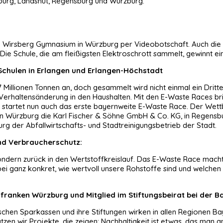
sburg, Landshut, Regensburg und Würzburg.
 Wirsberg Gymnasium in Würzburg per Videobotschaft. Auch die 
 Die Schule, die am fleißigsten Elektroschrott sammelt, gewinnt ei
Schulen in Erlangen und Erlangen-Höchstadt
,7 Millionen Tonnen an, doch gesammelt wird nicht einmal ein Dritt
eine Verhaltensänderung in den Haushalten. Mit den E-Waste Races 
d startet nun auch das erste bayernweite E-Waste Race. Der Wett
 in Würzburg die Karl Fischer & Söhne GmbH & Co. KG, in Regensbu
urg der Abfallwirtschafts- und Stadtreinigungsbetrieb der Stadt.
nd Verbraucherschutz:
, sondern zurück in den Wertstoffkreislauf. Das E-Waste Race m
bei ganz konkret, wie wertvoll unsere Rohstoffe sind und welchen
franken Würzburg und Mitglied im Stiftungsbeirat bei der B
schen Sparkassen und ihre Stiftungen wirken in allen Regionen B
tzen wir Projekte, die zeigen: Nachhaltigkeit ist etwas, das man