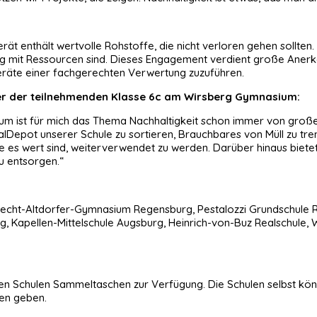
rät enthält wertvolle Rohstoffe, die nicht verloren gehen sollte
g mit Ressourcen sind. Dieses Engagement verdient große Anerken
eräte einer fachgerechten Verwertung zuzuführen.
rer der teilnehmenden Klasse 6c am Wirsberg Gymnasium:
m ist für mich das Thema Nachhaltigkeit schon immer von großer
ialDepot unserer Schule zu sortieren, Brauchbares von Müll zu t
 es wert sind, weiterverwendet zu werden. Darüber hinaus bietet 
u entsorgen.“
ht-Altdorfer-Gymnasium Regensburg, Pestalozzi Grundschule Reg
 Kapellen-Mittelschule Augsburg, Heinrich-von-Buz Realschule, 
nden Schulen Sammeltaschen zur Verfügung. Die Schulen selbst kö
ben geben.