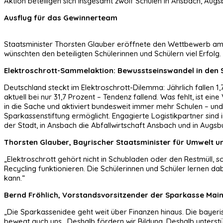
Aktion beteiligen sich insgesamt zwölf Schulen in Ansbach, Aug
Ausflug für das Gewinnerteam
Staatsminister Thorsten Glauber eröffnete den Wettbewerb am
wünschten den beteiligten Schülerinnen und Schülern viel Erfolg.
Elektroschrott-Sammelaktion: Bewusstseinswandel in den 
Deutschland steckt im Elektroschrott-Dilemma: Jährlich fallen 1
aktuell bei nur 31,7 Prozent – Tendenz fallend. Was fehlt, ist 
in die Sache und aktiviert bundesweit immer mehr Schulen – un
Sparkassenstiftung ermöglicht. Engagierte Logistikpartner sind
der Stadt, in Ansbach die Abfallwirtschaft Ansbach und in Augsb
Thorsten Glauber, Bayrischer Staatsminister für Umwelt u
„Elektroschrott gehört nicht in Schubladen oder den Restmüll
Recycling funktionieren. Die Schülerinnen und Schüler lernen da
kann.“
Bernd Fröhlich, Vorstandsvorsitzender der Sparkasse Main
„Die Sparkassenidee geht weit über Finanzen hinaus. Die bayeri
bewegt auch uns. Deshalb fördern wir Bildung. Deshalb unterstü