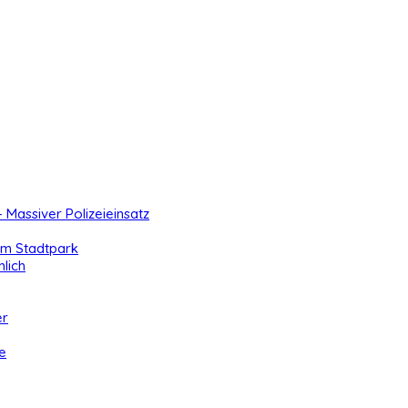
- Massiver Polizeieinsatz
 im Stadtpark
lich
er
e