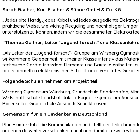
Sarah Fischer, Karl Fischer & Söhne GmbH & Co. KG
„Jedes alte Handy, jedes Kabel und jedes ausgediente Elektroge
praktische Weise, wie wichtig Recycling und nachhaltiger Umgan
unterstützen zu können, indem wir die gesammelten Elektroaltg
“Thomas Geitner, Leiter "Jugend forscht" und Klassenleh
„Als Leiter der „Jugend-forscht“- Gruppe am Wirsberg Gymnasiu
willkommene Gelegenheit, mit meiner Klasse intensiv das Mater
technische Geräte trotzdem Elemente und Bauteile enthalten, die
angesammelten elektronischen Schrott oder veraltetes Gerät z
Folgende Schulen nehmen am Projekt teil:
Wirsberg Gymnasium Würzburg, Grundschule Sonderhofen, Albrec
Wirtschaftsschule Landshut, Jakob-Fugger-Gymnasium Augsburg,
Bärenkeller, Grundschule Ansbach-Schalkhausen.
Gemeinsam für ein Umdenken in Deutschland
Plan E unterstützt die Kommunikation und stellt den teilnehme
nebenan.de weiterverschenken und ihnen damit ein zweites Le