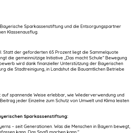
Bayerische Sparkassenstiftung und die Entsorgungspartner
nen Klassenausflug.
el. Statt der geforderten 65 Prozent liegt die Sammelquote
bringt die gemeinnützige Initiative „Das macht Schule“ Bewegung
bewerb wird dank finanzieller Unterstützung der Bayerischen
rg die Stadtreinigung, in Landshut die Bauamtlichen Betriebe
acht auf spannende Weise erlebbar, wie Wiederverwendung und
 Beitrag jeder Einzelne zum Schutz von Umwelt und Klima leisten
ayerischen Sparkassenstiftung:
ayerns – seit Generationen. Was die Menschen in Bayern bewegt,
 anfassen kann. Das Spaß machen kann."