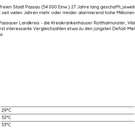
sfreien Stadt Passau (54.000 Einw.) 27 Jahre lang geschafft, jewe
 seit vielen Jahren mehr oder minder alarmierend hohe Millionen-
ssauer Landkreis - die Kreiskrankenhäuser Rotthalmünster, Vil
ßerst interessante Vergleichzahlen etwa zu den jüngsten Defizit-
t./hs
29°C
32°C
33°C