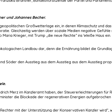
ranziska Brantner, Bundesvorsitzende der Partei und Parlamenta
tner und Johannes Becher.
geopolitischen Großwetterlage ein, in denen Klimaschutz und das 
ratie. Gleichzeitig werden über soziale Medien negative Gefühle 
so Maria Krieger, mit Trump „die neue Rechte“ ins Weiße Haus ein. 
r ökologischen Landbau dar, denn die Ernährung bildet die Grund
rend Söder den Ausstieg aus dem Ausstieg aus dem Ausstieg propag
ele.
edrich Merz im Kanzleramt haben, der Steuererleichterungen für R
haftsminister die Blockade der regenerativen Energien aufgebroch
ein Rechter mit der Unterstützung der Konservativen Kanzler wir