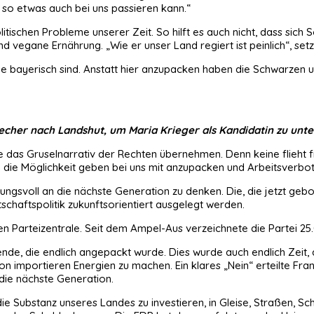
 so etwas auch bei uns passieren kann.“
litischen Probleme unserer Zeit. So hilft es auch nicht, dass sich 
d vegane Ernährung. „Wie er unser Land regiert ist peinlich“, se
 die bayerisch sind. Anstatt hier anzupacken haben die Schwarze
er nach Landshut, um Maria Krieger als Kandidatin zu unte
 das Gruselnarrativ der Rechten übernehmen. Denn keine flieht fr
 die Möglichkeit geben bei uns mit anzupacken und Arbeitsverb
ungsvoll an die nächste Generation zu denken. Die, die jetzt ge
chaftspolitik zukunftsorientiert ausgelegt werden.
 Parteizentrale. Seit dem Ampel-Aus verzeichnete die Partei 25.0
ende, die endlich angepackt wurde. Dies wurde auch endlich Zeit, 
importieren Energien zu machen. Ein klares „Nein“ erteilte Fran
die nächste Generation.
die Substanz unseres Landes zu investieren, in Gleise, Straßen, Sc