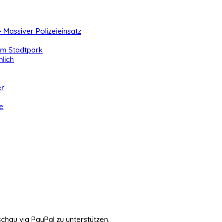
- Massiver Polizeieinsatz
 im Stadtpark
lich
er
e
schau via PayPal zu unterstützen.