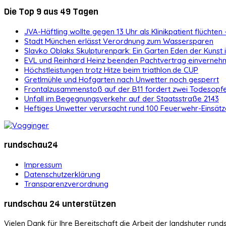
Die Top 9 aus 49 Tagen
JVA-Häftling wollte gegen 13 Uhr als Klinikpatient flüchten 
Stadt München erlässt Verordnung zum Wassersparen
Slavko Oblaks Skulpturenpark: Ein Garten Eden der Kunst
EVL und Reinhard Heinz beenden Pachtvertrag einvernehm
Höchstleistungen trotz Hitze beim triathlon.de CUP
Gretlmühle und Hofgarten nach Unwetter noch gesperrt
Frontalzusammenstoß auf der B11 fordert zwei Todesopf
Unfall im Begegnungsverkehr auf der Staatsstraße 2143
Heftiges Unwetter verursacht rund 100 Feuerwehr-Einsätz
rundschau24
Impressum
Datenschutzerklärung
Transparenzverordnung
rundschau 24 unterstützen
Vielen Dank für Ihre Bereitschaft die Arbeit der landshuter rund