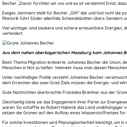
Becher. „Davor fürchten wir uns und es ist verdammt Ernst, dass
Ewiges Jammern stellt für Becher „Gift“ dar und löst nicht die po
Rhetorik führt Söder allenfalls Scheindebatten übers Gendern un
Viel wichtiger sind saubere und sichere erneuerbare Energien,
verhindert.
Aus dem nahen oberbayerischen Moosburg kam Johannes Bech
Beim Thema Migration kritisierte Johannes Becher die Union, die
Menschen in Not zu helfen. Vielmehr muss man diesen Menschen
Unter nachhaltiger Politik versteht Johannes Becher verantwort
dem Erreichen des zwei Grad Ziels müssen die Energie- und Wirts
Gute Nachrichten überbrachte Franziska Brantner aus der Grünen
Gleichzeitig lobte sie das Engagement ihrer Partei zur Energiew
waren. So schaffte es Robert Habeck das Land unabhängiger von 
setzen die Grünen auf den Aufbau eines Wasserstoffnetzes für 
Für solche Investitionen wird Planungssicherheit benötigt, um in 