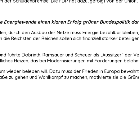
orm der Schuldenbremse. Die FDP hat dazu, gefolgt von der Union,
ie Energiewende einen klaren Erfolg grüner Bundespolitik dar
den, durch den Ausbau der Netze muss Energie bezahlbar bleiben,
e Reichsten der Reichen sollen sich finanziell stärker beteiligen
d führte Dobrinth, Ramsauer und Scheuer als „Aussitzer“ der Ve
iches Heizen, das bei Modernisierungen mit Förderungen belohnt
ium wieder beleben will. Dazu muss der Frieden in Europa bewahrt 
traße zu gehen und Wahlkampf zu machen, motivierte sie die Grüne