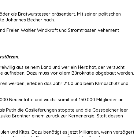
Söder als Bratwurstesser präsentiert. Mit seiner politischen
tzte Johannes Becher nach.
n und Freien Wähler Windkraft und Stromtrassen vehement
rstützen.
eiwillig aus seinem Land und wer ein Herz hat, der versucht
ote aufheben. Dazu muss vor allem Bürokratie abgebaut werden.
boren werden, erleben das Jahr 2100 und beim Klimaschutz und
00 Neueintritte und wuchs somit auf 150.000 Mitglieder an.
als Putin die Gaslieferungen stoppte und die Gasspeicher leer
ziska Brantner einem zurück zur Kernenergie. Statt dessen
hulen und Kitas. Dazu benötigt es jetzt Milliarden, wenn verzögert