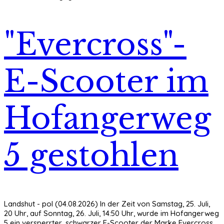
"Evercross"-
E-Scooter im
Hofangerweg
5 gestohlen
Landshut - pol (04.08.2026) In der Zeit von Samstag, 25. Juli,
20 Uhr, auf Sonntag, 26. Juli, 14:50 Uhr, wurde im Hofangerweg
5 ein versperrter, schwarzer E-Scooter der Marke Evercross