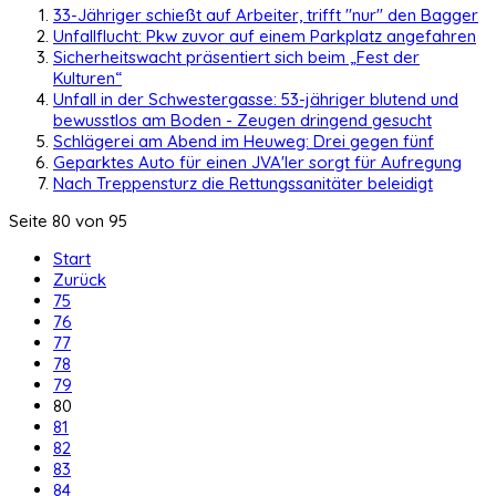
33-Jähriger schießt auf Arbeiter, trifft "nur" den Bagger
Unfallflucht: Pkw zuvor auf einem Parkplatz angefahren
Sicherheitswacht präsentiert sich beim „Fest der
Kulturen“
Unfall in der Schwestergasse: 53-jähriger blutend und
bewusstlos am Boden - Zeugen dringend gesucht
Schlägerei am Abend im Heuweg: Drei gegen fünf
Geparktes Auto für einen JVA'ler sorgt für Aufregung
Nach Treppensturz die Rettungssanitäter beleidigt
Seite 80 von 95
Start
Zurück
75
76
77
78
79
80
81
82
83
84