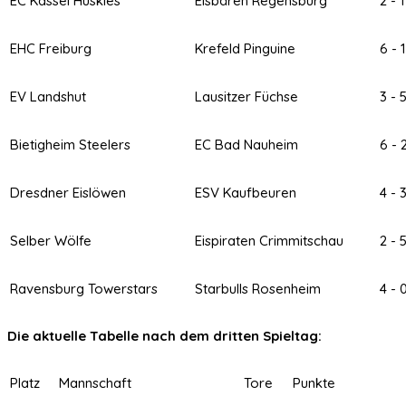
EC Kassel Huskies
Eisbären Regensburg
2 - 1
EHC Freiburg
Krefeld Pinguine
6 - 1
EV Landshut
Lausitzer Füchse
3 - 
Bietigheim Steelers
EC Bad Nauheim
6 - 
Dresdner Eislöwen
ESV Kaufbeuren
4 - 
Selber Wölfe
Eispiraten Crimmitschau
2 - 
Ravensburg Towerstars
Starbulls Rosenheim
4 - 
Die aktuelle Tabelle nach dem dritten Spieltag:
Platz
Mannschaft
Tore
Punkte