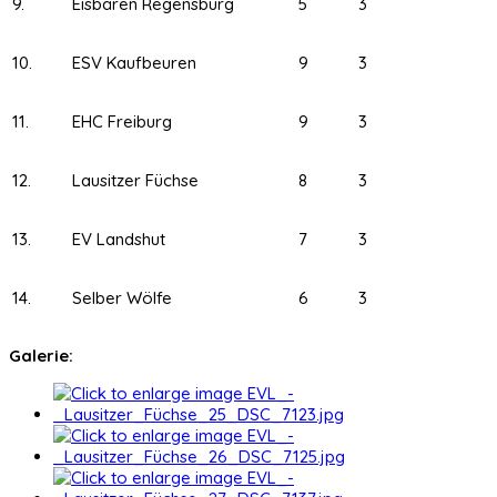
9.
Eisbären Regensburg
5
3
10.
ESV Kaufbeuren
9
3
11.
EHC Freiburg
9
3
12.
Lausitzer Füchse
8
3
13.
EV Landshut
7
3
14.
Selber Wölfe
6
3
Galerie: