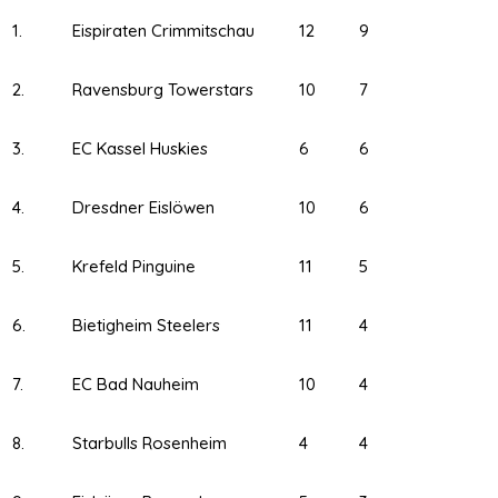
1.
Eispiraten Crimmitschau
12
9
2.
Ravensburg Towerstars
10
7
3.
EC Kassel Huskies
6
6
4.
Dresdner Eislöwen
10
6
5.
Krefeld Pinguine
11
5
6.
Bietigheim Steelers
11
4
7.
EC Bad Nauheim
10
4
8.
Starbulls Rosenheim
4
4