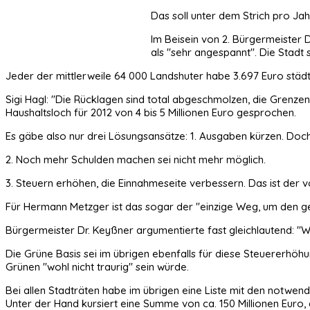
Das soll unter dem Strich pro Jah
Im Beisein von 2. Bürgermeister 
als "sehr angespannt". Die Stadt 
Jeder der mittlerweile 64 000 Landshuter habe 3.697 Euro städti
Sigi Hagl: "Die Rücklagen sind total abgeschmolzen, die Grenze
Haushaltsloch für 2012 von 4 bis 5 Millionen Euro gesprochen.
Es gäbe also nur drei Lösungsansätze: 1. Ausgaben kürzen. Doch
2. Noch mehr Schulden machen sei nicht mehr möglich.
3. Steuern erhöhen, die Einnahmeseite verbessern. Das ist der 
Für Hermann Metzger ist das sogar der "einzige Weg, um den gew
Bürgermeister Dr. Keyßner argumentierte fast gleichlautend: "
Die Grüne Basis sei im übrigen ebenfalls für diese Steuererhö
Grünen "wohl nicht traurig" sein würde.
Bei allen Stadträten habe im übrigen eine Liste mit den notw
Unter der Hand kursiert eine Summe von ca. 150 Millionen Euro