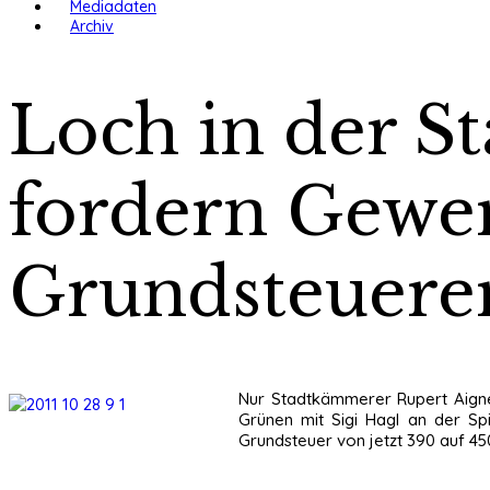
Mediadaten
Archiv
Loch in der St
fordern Gewe
Grundsteuere
Nur Stadtkämmerer Rupert Aigner 
Grünen mit Sigi Hagl an der S
Grundsteuer von jetzt 390 auf 45