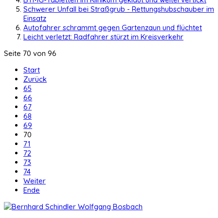
Schwerer Unfall bei Straßgrub - Rettungshubschauber im
Einsatz
Autofahrer schrammt gegen Gartenzaun und flüchtet
Leicht verletzt: Radfahrer stürzt im Kreisverkehr
Seite 70 von 96
Start
Zurück
65
66
67
68
69
70
71
72
73
74
Weiter
Ende