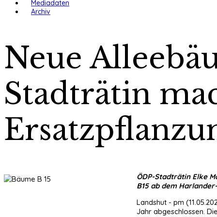
Mediadaten
Archiv
Neue Alleebäu
Stadträtin mac
Ersatzpflanzu
ÖDP-Stadträtin Elke M
B15 ab dem Harlander
Landshut - pm (11.05.2
Jahr abgeschlossen. Di