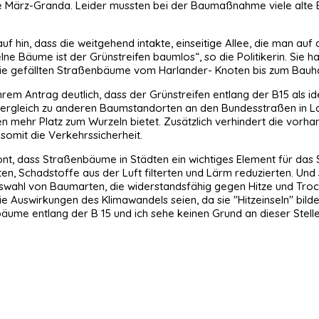
ke März-Granda. Leider mussten bei der Baumaßnahme viele alte
rauf hin, dass die weitgehend intakte, einseitige Allee, die man au
zelne Bäume ist der Grünstreifen baumlos“, so die Politikerin. Sie h
ie gefällten Straßenbäume vom Harlander- Knoten bis zum Bauh
rem Antrag deutlich, dass der Grünstreifen entlang der B15 als id
ergleich zu anderen Baumstandorten an den Bundesstraßen in Landsh
mehr Platz zum Wurzeln bietet. Zusätzlich verhindert die vorha
omit die Verkehrssicherheit.
nt, dass Straßenbäume in Städten ein wichtiges Element für das
ten, Schadstoffe aus der Luft filterten und Lärm reduzierten. Und
Auswahl von Baumarten, die widerstandsfähig gegen Hitze und Tro
die Auswirkungen des Klimawandels seien, da sie "Hitzeinseln" bi
äume entlang der B 15 und ich sehe keinen Grund an dieser Stelle