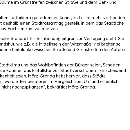
 Bäume im Grünstreifen zwischen Straße und dem Geh- und
f alten Luftbildern gut erkennen kann, jetzt nicht mehr vorhanden
at deshalb einen Stadtratsantrag gestellt, in dem das Staatliche
aus-Fachzentrum zu ersetzen.
ealer Standort für Straßenbegleitgrün zur Verfügung steht. Sie
ut, wie z.B. die Mittelinseln der Wittstraße, viel breiter sei
ndene Leitplanke zwischen Straße und Grünstreifen den Aufprall
 Stadtklima und das Wohlbefinden der Bürger seien, Schatten
 sie könnten das Einfallstor zur Stadt verschönern. Entscheidend
ckenheit seien. März-Granda hebt hervor, dass Städte
lden, wo die Temperaturen im Vergleich zum Umland erheblich
 nicht nachzupflanzen“, bekräftigt März-Granda.