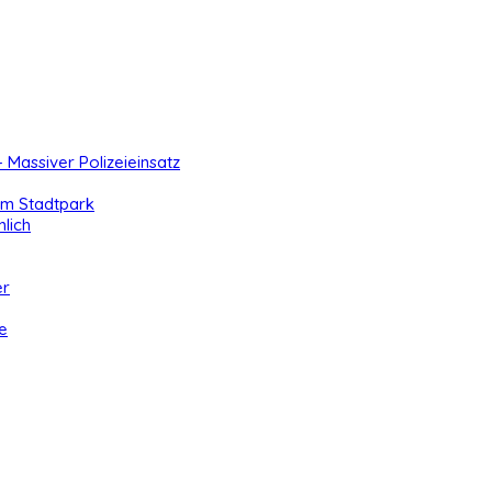
- Massiver Polizeieinsatz
 im Stadtpark
lich
er
e