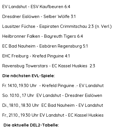
EV Landshut - ESV Kaufbeuren 6:4
Dresdner Eislöwen - Selber Wölfe 3:1
Lausitzer Füchse - Eispiraten Crimmitschau 2:3 (n. Verl.)
Heilbronner Falken - Bayreuth Tigers 6:4
EC Bad Nauheim - Eisbären Regensburg 5:1
EHC Freiburg - Krefed Pinguine 4:1
Ravensbug Towerstars - EC Kassel Huskies 2:3
Die nächsten EVL-Spiele:
Fr. 14.10, 19.30 Uhr - Krefeld Pinguine .- EV Landshut
So. 10.10., 17 Uhr EV Landshut - Dresdner Eislöwen
Di., 18.10., 18.30 Uhr EC Bad Nauheim - EV Landshut
Fr., 21.10., 19.30 Uhr EV Landshut - EC Kassel Huskies
Die aktuelle DEL2-Tabelle: