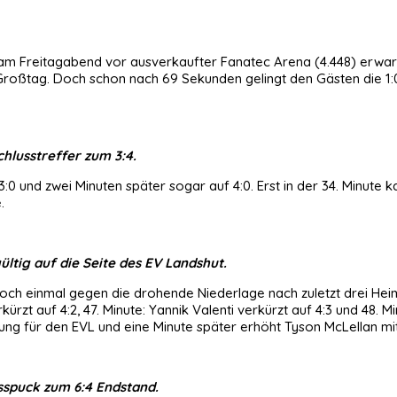
am Freitagabend vor ausverkaufter Fanatec Arena (4.448) erwart
ßtag. Doch schon nach 69 Sekunden gelingt den Gästen die 1:0 Fü
hlusstreffer zum 3:4.
 3:0 und zwei Minuten später sogar auf 4:0. Erst in der 34. Minute
.
ültig auf die Seite des EV Landshut.
er noch einmal gegen die drohende Niederlage nach zuletzt drei
rkürzt auf 4:2, 47. Minute: Yannik Valenti verkürzt auf 4:3 und 48. 
Führung für den EVL und eine Minute später erhöht Tyson McLellan m
sspuck zum 6:4 Endstand.