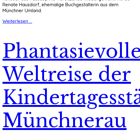
Renate Hausdorf, ehemalige Buchgestalterin aus dem
Münchner Umland.
Weiterlesen ...
Phantasievoll
Weltreise der
Kindertagesstä
Münchnerau