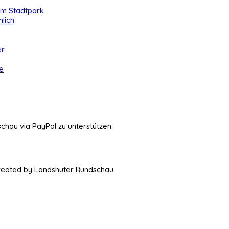
 im Stadtpark
lich
er
e
schau via PayPal zu unterstützen.
Created by Landshuter Rundschau