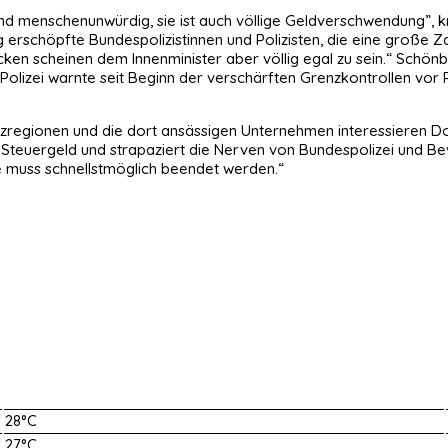
und menschenunwürdig, sie ist auch völlige Geldverschwendung”, kr
g erschöpfte Bundespolizistinnen und Polizisten, die eine große 
ken scheinen dem Innenminister aber völlig egal zu sein.“ Schönb
 Polizei warnte seit Beginn der verschärften Grenzkontrollen vo
nzregionen und die dort ansässigen Unternehmen interessieren Do
 Steuergeld und strapaziert die Nerven von Bundespolizei und Bev
e muss schnellstmöglich beendet werden.“
28°C
27°C