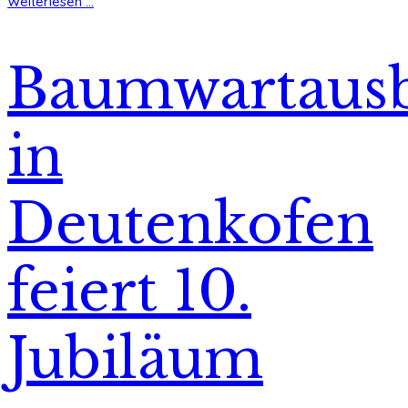
Weiterlesen ...
Baumwartausb
in
Deutenkofen
feiert 10.
Jubiläum