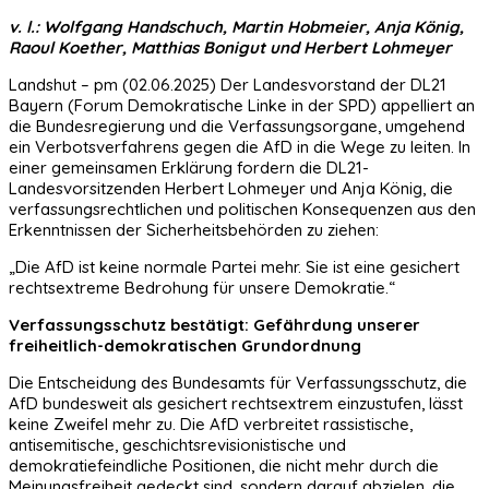
v. l.: Wolfgang Handschuch, Martin Hobmeier, Anja König,
Raoul Koether, Matthias Bonigut und Herbert Lohmeyer
Landshut – pm (02.06.2025) Der Landesvorstand der DL21
Bayern (Forum Demokratische Linke in der SPD) appelliert an
die Bundesregierung und die Verfassungsorgane, umgehend
ein Verbotsverfahrens gegen die AfD in die Wege zu leiten. In
einer gemeinsamen Erklärung fordern die DL21-
Landesvorsitzenden Herbert Lohmeyer und Anja König, die
verfassungsrechtlichen und politischen Konsequenzen aus den
Erkenntnissen der Sicherheitsbehörden zu ziehen:
„Die AfD ist keine normale Partei mehr. Sie ist eine gesichert
rechtsextreme Bedrohung für unsere Demokratie.“
Verfassungsschutz bestätigt: Gefährdung unserer
freiheitlich-demokratischen Grundordnung
Die Entscheidung des Bundesamts für Verfassungsschutz, die
AfD bundesweit als gesichert rechtsextrem einzustufen, lässt
keine Zweifel mehr zu. Die AfD verbreitet rassistische,
antisemitische, geschichtsrevisionistische und
demokratiefeindliche Positionen, die nicht mehr durch die
Meinungsfreiheit gedeckt sind, sondern darauf abzielen, die