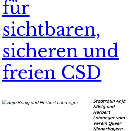
für
sichtbaren,
sicheren und
freien CSD
Stadträtin Anja
König und
Herbert
Lohmeyer vom
Verein Queer
Niederbayern