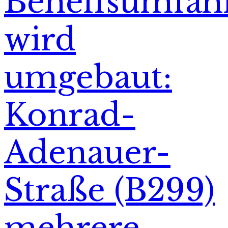
Behelfsumfah
wird
umgebaut:
Konrad-
Adenauer-
Straße (B299)
mehrere