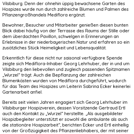
Vilsbiburg. Denn der ohnehin üppig bewachsene Garten des
Hospizes wurde nun durch zahlreiche Blumen und Palmen des
Pflanzengroßhandels Mediflora ergänzt.
Bewohner, Besucher und Mitarbeiter genießen diesen bunten
Blick dabei häufig von der Terrasse des Raums der Stille oder
dem überdachten Pavillon, schwelgen in Erinnerungen an
Erlebnisse in der niederbayerischen Natur und erfahren so ein
zusätzliches Stück Heimeligkeit und Lebensqualität.
Erkenntlich für diese nicht nur saisonal verfügbare Spende
zeigte sich Mediflora-Inhaber Georg Lehrhuber, der in und um
Vilsbiburg den liebevollen und zugleich passenden Spitznamen
„Wurzel“ trägt. Auch die Bepflanzung der zahlreichen
Blumenkästen wurden von Mediflora durchgeführt, wodurch
für das Team des Hospizes um Leiterin Sabrina Ecker keinerlei
Gartenarbeit anfiel.
Bereits seit vielen Jahren engagiert sich Georg Lehrhuber im
Vilsbiburger Hospizverein, dessen Vorsitzende Gertraud Ertl
auch den Kontakt zu „Wurzel“ herstellte. „Als ausgebildeter
Hospizbegleiter unterstützt er sowohl die ambulante als auch
die stationäre Hospizarbeit“, berichten Ecker und Ertl einhellig
von der Großzügigkeit des Pflanzenliebhabers, der mit seiner