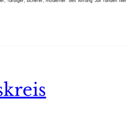
ner, farbiger, sicherer, moderner. Seit Anfang Juli fanden hier
skreis