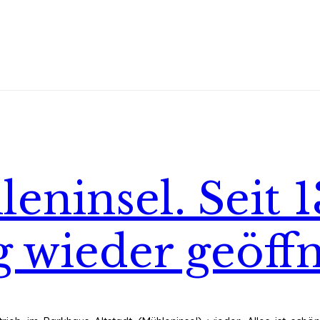
eninsel. Seit 
g wieder geöff