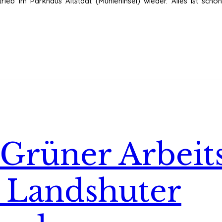
etrieb im Parkhaus Altstadt (Mühleninsel) wieder. Alles ist schö
 Grüner Arbeit
r Landshuter