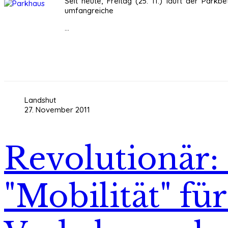
Seit heute, Freitag (25. 11.) läuft der Parkb
umfangreiche
...
Landshut
27. November 2011
Revolutionär:
"Mobilität" fü