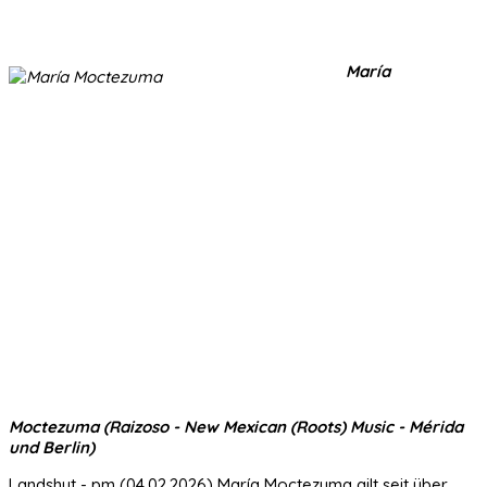
María
Moctezuma (Raizoso - New Mexican (Roots) Music - Mérida
und Berlin)
Landshut - pm (04.02.2026) María Moctezuma gilt seit über