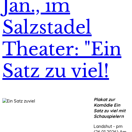
Jan., im
Salzstadel
Theater: "Ein
Satz zu viel!
Plakat zur
Komödie Ein
Satz zu viel mit
Schauspielern
Landshut - pm
(26.01.2026) Am