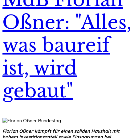
Oßner: "Alles,
was baureif
ist, wird
gebaut"
Florian Oßner kämpft für einen soliden Haushalt mit
hohem Investitionsanteil sowie Einsparungen bei