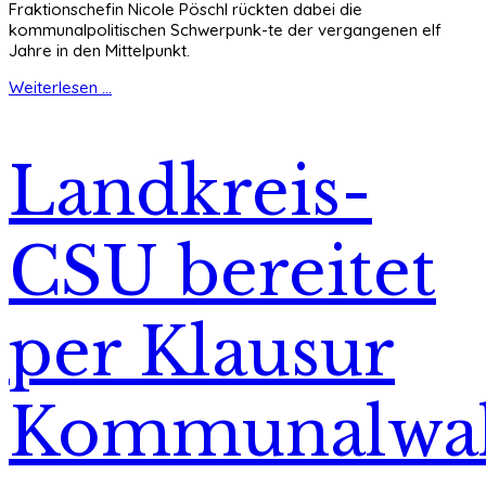
Fraktionschefin Nicole Pöschl rückten dabei die
kommunalpolitischen Schwerpunk-te der vergangenen elf
Jahre in den Mittelpunkt.
Weiterlesen ...
Landkreis-
CSU bereitet
per Klausur
Kommunalwa