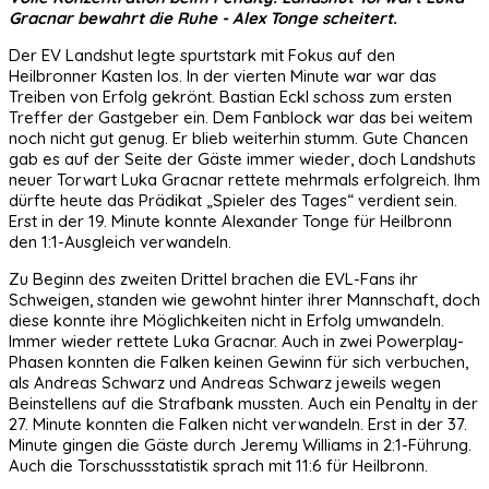
Gracnar bewahrt die Ruhe - Alex Tonge scheitert.
Der EV Landshut legte spurtstark mit Fokus auf den
Heilbronner Kasten los. In der vierten Minute war war das
Treiben von Erfolg gekrönt. Bastian Eckl schoss zum ersten
Treffer der Gastgeber ein. Dem Fanblock war das bei weitem
noch nicht gut genug. Er blieb weiterhin stumm. Gute Chancen
gab es auf der Seite der Gäste immer wieder, doch Landshuts
neuer Torwart Luka Gracnar rettete mehrmals erfolgreich. Ihm
dürfte heute das Prädikat „Spieler des Tages“ verdient sein.
Erst in der 19. Minute konnte Alexander Tonge für Heilbronn
den 1:1-Ausgleich verwandeln.
Zu Beginn des zweiten Drittel brachen die EVL-Fans ihr
Schweigen, standen wie gewohnt hinter ihrer Mannschaft, doch
diese konnte ihre Möglichkeiten nicht in Erfolg umwandeln.
Immer wieder rettete Luka Gracnar. Auch in zwei Powerplay-
Phasen konnten die Falken keinen Gewinn für sich verbuchen,
als Andreas Schwarz und Andreas Schwarz jeweils wegen
Beinstellens auf die Strafbank mussten. Auch ein Penalty in der
27. Minute konnten die Falken nicht verwandeln. Erst in der 37.
Minute gingen die Gäste durch Jeremy Williams in 2:1-Führung.
Auch die Torschussstatistik sprach mit 11:6 für Heilbronn.