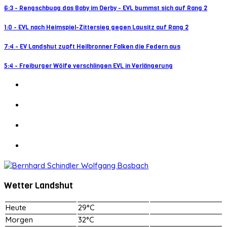
6:3 - Rengschbuag das Baby im Derby - EVL bummst sich auf Rang 2
1:0 - EVL nach Heimspiel-Zittersieg gegen Lausitz auf Rang 2
7:4 - EV Landshut zupft Heilbronner Falken die Federn aus
5:4 - Freiburger Wölfe verschlingen EVL in Verlängerung
Wetter Landshut
Heute
29°C
Morgen
32°C