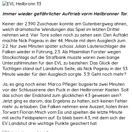
Immer wieder gefährlicher Auftrieb vorm Heilbronner Tor.
Keiner der 2.390 Zuschauer konnte am Gutenbergweg ahnen,
welch dramatische Wendungen das Spiel im letzten Drittel
nehmen wird. Vier Tore sollen noch zu sehen sein. Den Auftakt
machte Nick Pageau in der 44. Minute mit dem Ausgleich zum
2:2. Nur zwei Minuten später schoss Julian Lautenschlager die
Falken wieder in Führung, 2:3. Als Maximilian Forster wegen
Stockschlags auf die Strafbank musste waren zwei bange
Unterzahlminuten für den EVL zu bestehen. Das Glück der
Tüchtigen stand auf Landshuts Seite, als Nick Pageau in der 53.
Minute wieder für den Ausgleich sorgte. 3:3! Geht noch mehr?
Ja, es ging noch einer. Marco Pfleger bugsierte zwei Minuten
vor der Schlusssirene den Puck in den Heilbronner Kasten. Soll
das schon der Endstand zum glücklichen 4:3 gewesen sein?
Jetzt ging es darum, das Ergebnis zu halten, sich keinen Fehler
mehr zu erlauben. Die Falken nehmen eine Auszeit, holen ihren
Torwart Florian Mnich vom Eis und spielten die letzte Minute
mit sechs Feldspielern auf. Es blieb beim 4:3, mit dem sich der
EV Landshut drei wichtige Punkte gesichert hat.