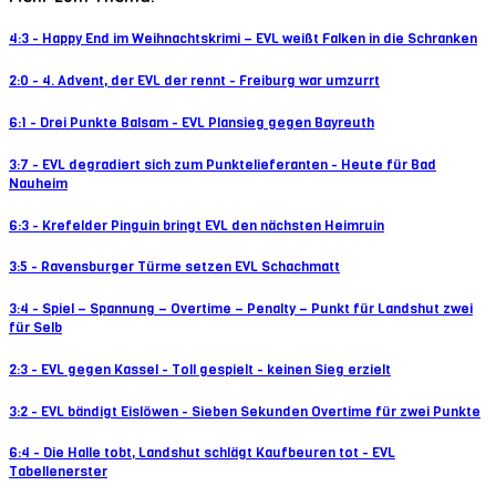
4:3 - Happy End im Weihnachtskrimi – EVL weißt Falken in die Schranken
2:0 - 4. Advent, der EVL der rennt - Freiburg war umzurrt
6:1 - Drei Punkte Balsam - EVL Plansieg gegen Bayreuth
3:7 - EVL degradiert sich zum Punktelieferanten - Heute für Bad
Nauheim
6:3 - Krefelder Pinguin bringt EVL den nächsten Heimruin
3:5 - Ravensburger Türme setzen EVL Schachmatt
3:4 - Spiel – Spannung – Overtime – Penalty – Punkt für Landshut zwei
für Selb
2:3 - EVL gegen Kassel - Toll gespielt - keinen Sieg erzielt
3:2 - EVL bändigt Eislöwen - Sieben Sekunden Overtime für zwei Punkte
6:4 - Die Halle tobt, Landshut schlägt Kaufbeuren tot - EVL
Tabellenerster