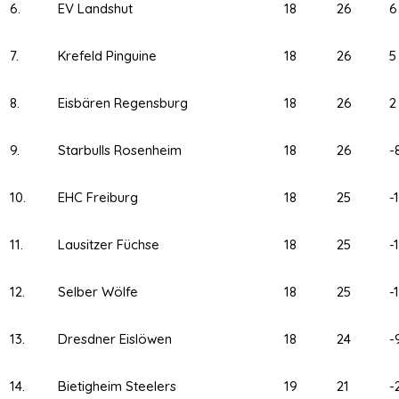
6.
EV Landshut
18
26
6
7.
Krefeld Pinguine
18
26
5
8.
Eisbären Regensburg
18
26
2
9.
Starbulls Rosenheim
18
26
-
10.
EHC Freiburg
18
25
-1
11.
Lausitzer Füchse
18
25
-1
12.
Selber Wölfe
18
25
-
13.
Dresdner Eislöwen
18
24
-
14.
Bietigheim Steelers
19
21
-