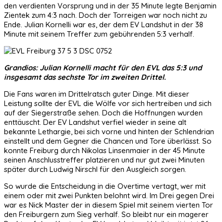
den verdienten Vorsprung und in der 35 Minute legte Benjamin
Zientek zum 4:3 nach. Doch der Torreigen war noch nicht zu
Ende. Julian Kornelli war es, der dem EV Landshut in der 38
Minute mit seinem Treffer zum gebührenden 5:3 verhalf.
Grandios: Julian Kornelli macht für den EVL das 5:3 und
insgesamt das sechste Tor im zweiten Drittel.
Die Fans waren im Drittelratsch guter Dinge. Mit dieser
Leistung sollte der EVL die Wölfe vor sich hertreiben und sich
auf der Siegerstraße sehen. Doch die Hoffnungen wurden
enttäuscht. Der EV Landshut verfiel wieder in seine alt
bekannte Lethargie, bei sich vorne und hinten der Schlendrian
einstellt und dem Gegner die Chancen und Tore überlässt. So
konnte Freiburg durch Nikolas Linsenmaier in der 45 Minute
seinen Anschlusstreffer platzieren und nur gut zwei Minuten
später durch Ludwig Nirschl für den Ausgleich sorgen.
So wurde die Entscheidung in die Overtime vertagt, wer mit
einem oder mit zwei Punkten belohnt wird. Im Drei gegen Drei
war es Nick Master der in diesem Spiel mit seinem vierten Tor
den Freiburgern zum Sieg verhalf. So bleibt nur ein magerer