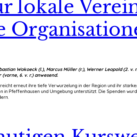
ür lokale Verei
e Organisation
 Wokoeck (l.), Marcus Müller (r.), Werner Leopold (2. v. r.),
 (vorne, 6. v. r.) anwesend.
reicht erneut ihre tiefe Verwurzelung in der Region und ihr sta
 in Pfeffenhausen und Umgebung unterstützt. Die Spenden wurden 
ern.
utigen Kurswec