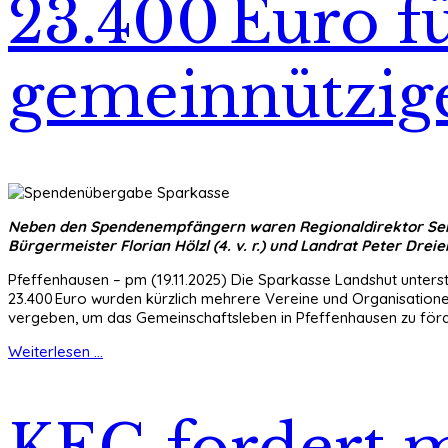
23.400 Euro f
gemeinnützig
Neben den Spendenempfängern waren Regionaldirektor Sebastian
Bürgermeister Florian Hölzl (4. v. r.) und Landrat Peter Dreier
Pfeffenhausen – pm (19.11.2025) Die Sparkasse Landshut unterst
23.400 Euro wurden kürzlich mehrere Vereine und Organisationen
vergeben, um das Gemeinschaftsleben in Pfeffenhausen zu förd
Weiterlesen ...
KEG fordert m