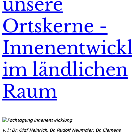
unsere
Ortskerne -
Innenentwick
im ländlichen
Raum
v. l.: Dr. Olaf Heinrich, Dr. Rudolf Neumaier, Dr. Clemens