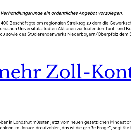
en Verhandlungsrunde ein ordentliches Angebot vorzulegen.
ch 400 Beschäftigte am regionalen Streiktag zu dem die Gewerks
rischen Universitätsstädten Aktionen zur laufenden Tarif- und Be
assau sowie des Studierendenwerks Niederbayern/Oberpfalz dem S
mehr Zoll-Kon
ber in Landshut müssten jetzt vom neuen gesetzlichen Mindestlohn 
ndenlohn im Januar draufzahlen, das ist die große Frage“, sagt 